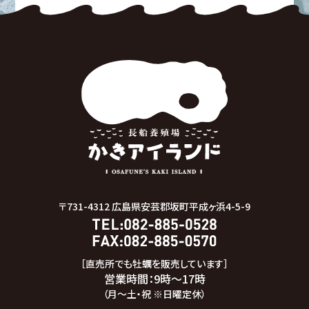
〒731-4312
広島県安芸郡坂町平成ヶ浜4-5-9
［直売所でも牡蠣を販売しています］
営業時間：9時～17時
（月～土・祝 ※日曜定休）