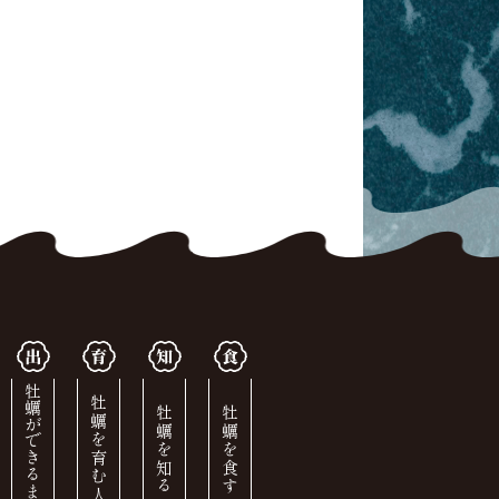
牡蠣ができるまで
牡蠣を育む人
牡蠣を知る
牡蠣を食す