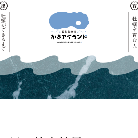
牡蠣ができるまで
牡蠣を育む