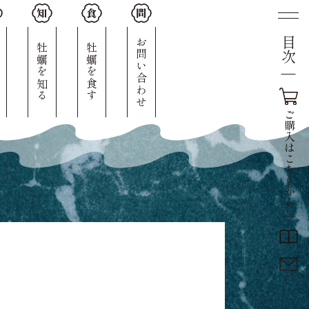
目次
人
お問い合わせ
牡蠣を知る
牡蠣を食す
ご
購
入
は
こ
ち
ら
か
ら