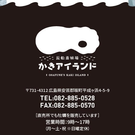
〒731-4312
広島県安芸郡坂町平成ヶ浜4-5-9
［直売所でも牡蠣を販売しています］
営業時間：9時～17時
（月～土・祝 ※日曜定休）