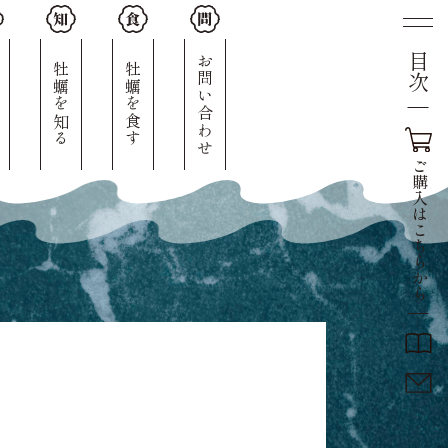
目次
人
お問い合わせ
牡蠣を知る
牡蠣を食す
ご
購
入
は
こ
ち
ら
か
ら