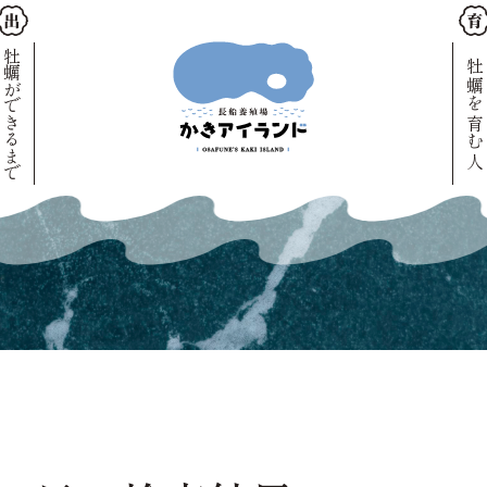
牡蠣ができるまで
牡蠣を育む