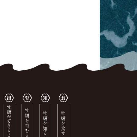
牡蠣ができるまで
牡蠣を育む人
牡蠣を知る
牡蠣を食す