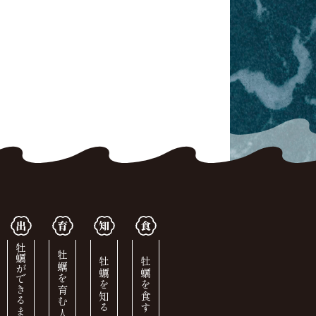
牡蠣ができるまで
牡蠣を育む人
牡蠣を知る
牡蠣を食す