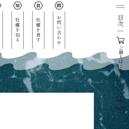
目次
人
お問い合わせ
牡蠣を知る
牡蠣を食す
ご
購
入
は
こ
ち
ら
か
ら