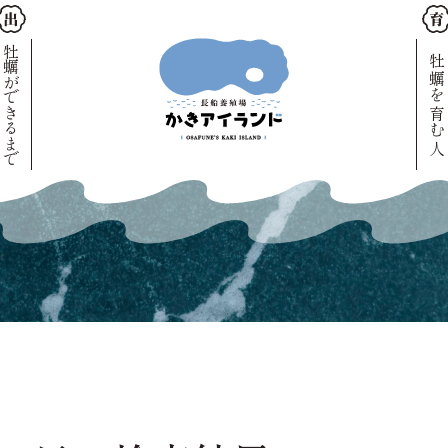
牡蠣ができるまで
牡蠣を育む