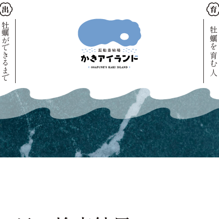
牡蠣ができるまで
牡蠣を育む