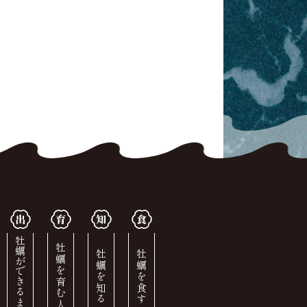
牡蠣ができるまで
牡蠣を育む人
牡蠣を知る
牡蠣を食す