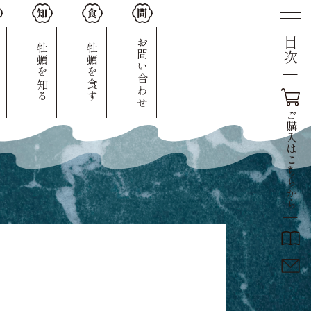
目次
人
お問い合わせ
牡蠣を知る
牡蠣を食す
ご
購
入
は
こ
ち
ら
か
ら