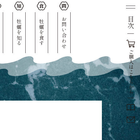
目次
人
お問い合わせ
牡蠣を知る
牡蠣を食す
ご
購
入
は
こ
ち
ら
か
ら