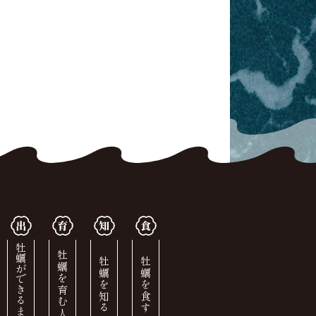
牡蠣ができるまで
牡蠣を育む人
牡蠣を知る
牡蠣を食す