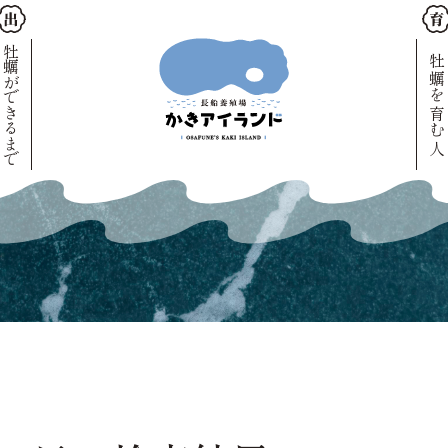
牡蠣ができるまで
牡蠣を育む