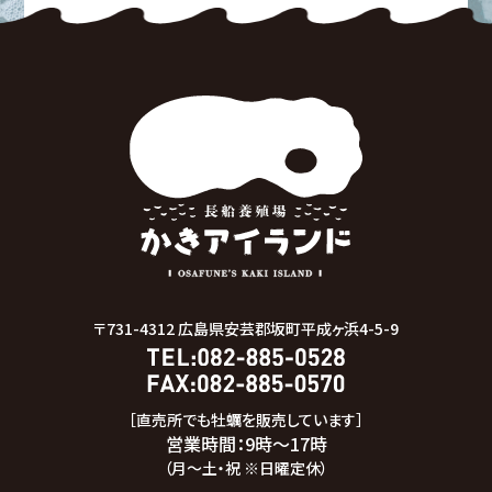
〒731-4312
広島県安芸郡坂町平成ヶ浜4-5-9
［直売所でも牡蠣を販売しています］
営業時間：9時～17時
（月～土・祝 ※日曜定休）