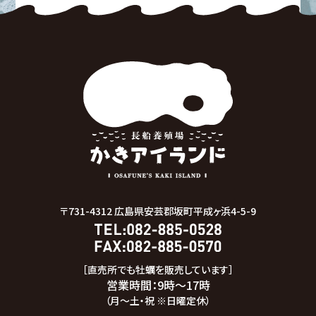
〒731-4312
広島県安芸郡坂町平成ヶ浜4-5-9
［直売所でも牡蠣を販売しています］
営業時間：9時～17時
（月～土・祝 ※日曜定休）