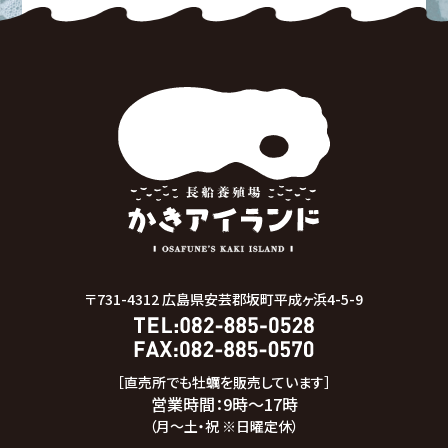
〒731-4312
広島県安芸郡坂町平成ヶ浜4-5-9
［直売所でも牡蠣を販売しています］
営業時間：9時～17時
（月～土・祝 ※日曜定休）