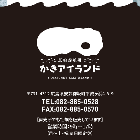
〒731-4312
広島県安芸郡坂町平成ヶ浜4-5-9
［直売所でも牡蠣を販売しています］
営業時間：9時～17時
（月～土・祝 ※日曜定休）