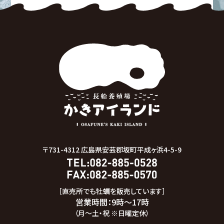
〒731-4312
広島県安芸郡坂町平成ヶ浜4-5-9
［直売所でも牡蠣を販売しています］
営業時間：9時～17時
（月～土・祝 ※日曜定休）