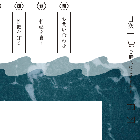
目次
人
お問い合わせ
牡蠣を知る
牡蠣を食す
ご
購
入
は
こ
ち
ら
か
ら