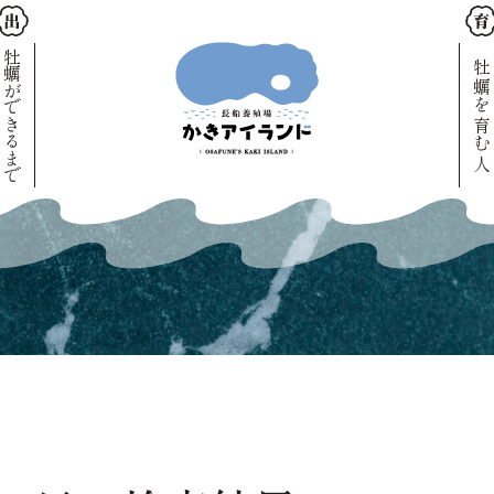
牡蠣ができるまで
牡蠣を育む