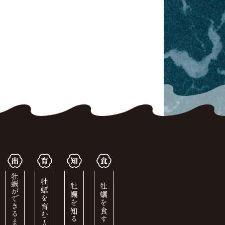
牡蠣ができるまで
牡蠣を育む人
牡蠣を知る
牡蠣を食す