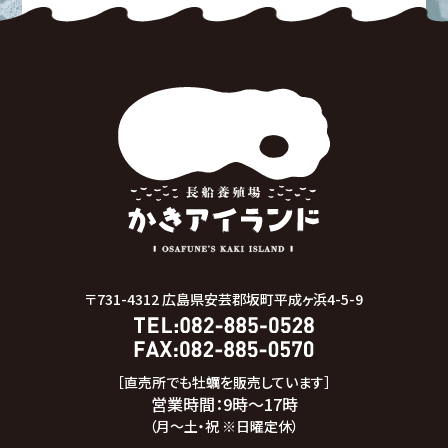
〒731-4312
広島県安芸郡坂町平成ヶ浜4-5-9
［直売所でも牡蠣を販売しています］
営業時間：9時～17時
（月～土・祝 ※日曜定休）