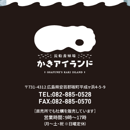
〒731-4312
広島県安芸郡坂町平成ヶ浜4-5-9
［直売所でも牡蠣を販売しています］
営業時間：9時～17時
（月～土・祝 ※日曜定休）