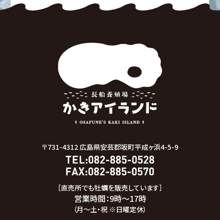
〒731-4312
広島県安芸郡坂町平成ヶ浜4-5-9
［直売所でも牡蠣を販売しています］
営業時間：9時～17時
（月～土・祝 ※日曜定休）