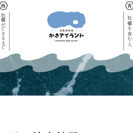
牡蠣ができるまで
牡蠣を育む