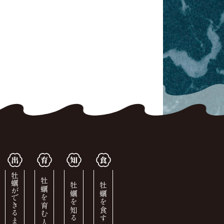
牡蠣ができるまで
牡蠣を育む人
牡蠣を知る
牡蠣を食す