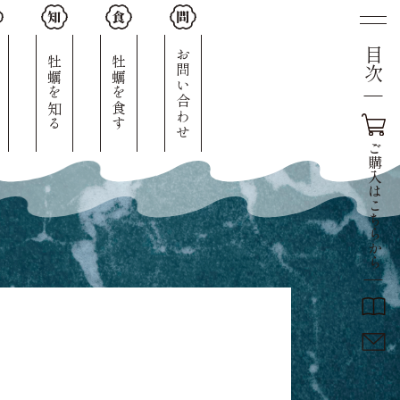
目次
人
お問い合わせ
牡蠣を知る
牡蠣を食す
ご
購
入
は
こ
ち
ら
か
ら